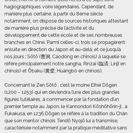
hagiographiques voire légendaires. Cependant, de
manière plus certaine, à partir du 8ème siècle
notamment, on dispose de sources historiques attestant
de manière plus précise de l’activité et du
développement de cette école et de ses nombreuses
branches en Chine. Parmi celles-ci, trois se propagèrent
ensuite en direction du Japon et au-delà, et ce jusqu’à
nos jours : Sōtō (曹洞, Cáodòng en chinois) à laquelle se
réfère principalement notre sangha, Rinzai (臨済, Línjǐ en
chinois) et Ōbaku (黄檗, Huángbò en chinois).
Concernant le Zen Sōtō , c’est le moine Eihei Dōgen
(1200 – 1253) qui en deviendra l’une des plus grandes
figures tutélaires, à commencer par la fondation d’un
premier temple au Japon, le Kannondori Kōshōhōrin-ji , à
Fukakusa, en 1236.
Dōgen se réfère à la tradition du Chán
que son mentor chinois Tendō Nyojō lui a transmise,
caractérisée notamment par la pratique méditative sans