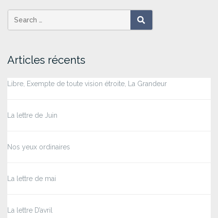
Search
SEARCH
for:
Articles récents
Libre, Exempte de toute vision étroite, La Grandeur
La lettre de Juin
Nos yeux ordinaires
La lettre de mai
La lettre D’avril