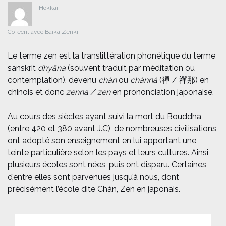
Hokkai
Co-écrit avec Baïka Zenki
Le terme zen est la translittération phonétique du terme
sanskrit
dhyāna
(souvent traduit par méditation ou
contemplation), devenu
chán
ou
chánnà
(禪 / 禪那) en
chinois et donc
zenna / zen
en prononciation japonaise.
Au cours des siècles ayant suivi la mort du Bouddha
(entre 420 et 380 avant J.C), de nombreuses civilisations
ont adopté son enseignement en lui apportant une
teinte particulière selon les pays et leurs cultures. Ainsi,
plusieurs écoles sont nées, puis ont disparu. Certaines
d’entre elles sont parvenues jusqu’à nous, dont
précisément l’école dite Chán, Zen en japonais.