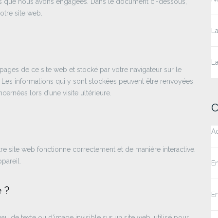
ies que nous avons engagées. Dans le document ci-dessous,
otre site web.
La
La
 pages de ce site web et stocké par votre navigateur sur le
. Les informations qui y sont stockées peuvent être renvoyées
cernées lors d’une visite ultérieure.
C
Ac
re site web fonctionne correctement et de manière interactive.
pareil.
E
 ?
E
au de texte ou d’image invisible sur un site web, utilisé pour