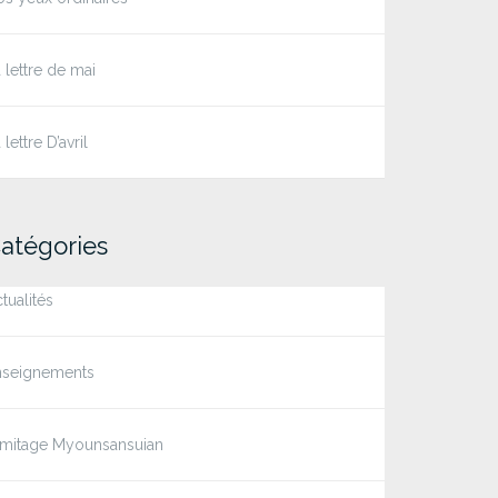
 lettre de mai
 lettre D’avril
atégories
tualités
nseignements
rmitage Myounsansuian