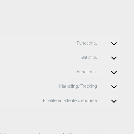
Functional
Consent
to
Statistics
service
Consent
wordpress
to
Functional
service
Consent
automattic
to
Marketing/Tracking
service
Consent
wordfence
to
Finalité en attente d’enquête
service
Consent
google-
to
recaptcha
service
divers