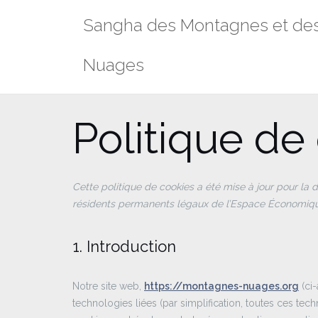
Aller
Sangha des Montagnes et de
au
contenu
Nuages
Politique de
Cette politique de cookies a été mise à jour pour la de
résidents permanents légaux de l’Espace Économiqu
1. Introduction
Notre site web,
https://montagnes-nuages.org
(ci-
technologies liées (par simplification, toutes ces te