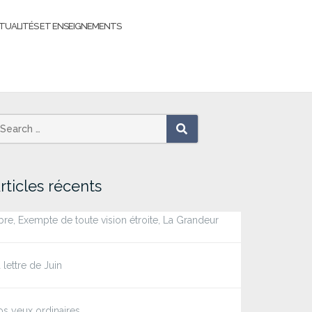
TUALITÉS ET ENSEIGNEMENTS
earch
SEARCH
r:
rticles récents
bre, Exempte de toute vision étroite, La Grandeur
 lettre de Juin
s yeux ordinaires