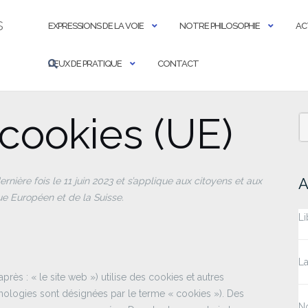
s
EXPRESSIONS DE LA VOIE
NOTRE PHILOSOPHIE
AC
LIEUX DE PRATIQUE
CONTACT
 cookies (UE)
S
fo
A
rnière fois le 11 juin 2023 et s’applique aux citoyens et aux
e Européen et de la Suisse.
Li
La
après : « le site web ») utilise des cookies et autres
chnologies sont désignées par le terme « cookies »). Des
No