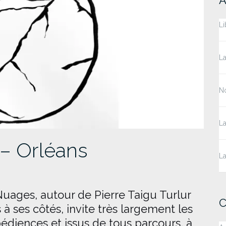
Li
La
No
La
 – Orléans
La
ages, autour de Pierre Taigu Turlur
C
 ses côtés, invite très largement les
édiences et issus de tous parcours, à