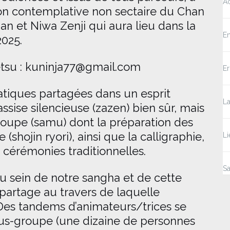
Ac
ition contemplative non sectaire du Chan
n et Niwa Zenji qui aura lieu dans la
E
2025.
tsu : kuninja77@gmail.com
E
pratiques partagées dans un esprit
La
assise silencieuse (zazen) bien sûr, mais
groupe (samu) dont la préparation des
(shojin ryori), ainsi que la calligraphie,
Li
s cérémonies traditionnelles.
Sa
u sein de notre sangha et de cette
partage au travers de laquelle
 Des tandems d’animateurs/trices se
us-groupe (une dizaine de personnes