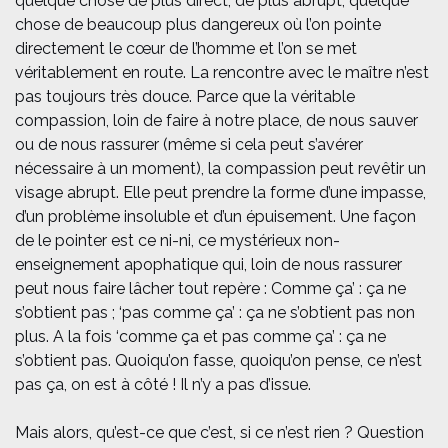
quelque chose de plus direct, de plus abrupt, quelque
chose de beaucoup plus dangereux où l’on pointe
directement le cœur de l’homme et l’on se met
véritablement en route. La rencontre avec le maître n’est
pas toujours très douce. Parce que la véritable
compassion, loin de faire à notre place, de nous sauver
ou de nous rassurer (même si cela peut s’avérer
nécessaire à un moment), la compassion peut revêtir un
visage abrupt. Elle peut prendre la forme d’une impasse,
d’un problème insoluble et d’un épuisement. Une façon
de le pointer est ce ni-ni, ce mystérieux non-
enseignement apophatique qui, loin de nous rassurer
peut nous faire lâcher tout repère : Comme ça’ : ça ne
s’obtient pas ; ‘pas comme ça’ : ça ne s’obtient pas non
plus. A la fois ‘comme ça et pas comme ça’ : ça ne
s’obtient pas. Quoiqu’on fasse, quoiqu’on pense, ce n’est
pas ça, on est à côté ! Il n’y a pas d’issue.
Mais alors, qu’est-ce que c’est, si ce n’est rien ? Question