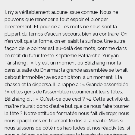
Il n’y a véritablement aucune issue connue. Nous ne
pouvons que renoncer à tout espoir et plonger
directement. Et pour cela, les mots ne nous sont la
plupart du temps d’aucun secours, bien au contraire. On
n’en voit que la forme, on en saisit la surface. Une autre
façon de le pointer est au-delà des mots, comme dans
ce récit du futur trente-septième Patriarche, Yúnyán
Tánshèng : » il y eut un moment où Băizhàng monta
dans la salle du Dharma ; la grande assemblée se tenait
debout immobile ; avec son bâton, à un moment, il la
chassa et la dispersa. Il la rappela : « Grande assemblée
! » et les gens de l’assemblée retournèrent leurs têtes.
Băizhàng dit : « Qu’est-ce que ceci ? »2 Cette activité du
maître n’aurait donc d’autre but que de nous faire tourner
la tête ? Notre attitude formatée nous fait diverger, nous
nous éparpillons en tournant le dos à la réalité. Mais si
nous laissons de côté nos habitudes et nos réactivités, si