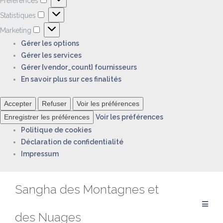
Préférences
Préférences
Statistiques
Statistiques
Marketing
Marketing
Gérer les options
Gérer les services
Gérer {vendor_count} fournisseurs
En savoir plus sur ces finalités
Accepter
Refuser
Voir les préférences
Enregistrer les préférences
Voir les préférences
Politique de cookies
Déclaration de confidentialité
Impressum
Aller
Sangha des Montagnes et
au
contenu
des Nuages