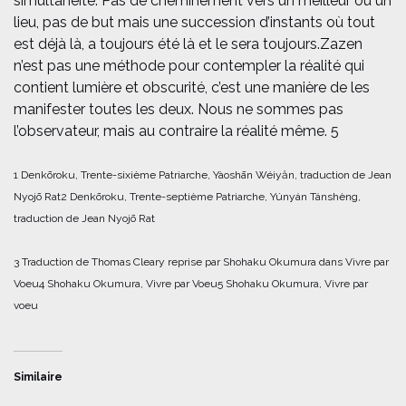
simultanéité. Pas de cheminement vers un meilleur ou un
lieu, pas de but mais une succession d’instants où tout
est déjà là, a toujours été là et le sera toujours.
Zazen
n’est pas une méthode pour contempler la réalité qui
contient lumière et obscurité, c’est une manière de les
manifester toutes les deux. Nous ne sommes pas
l’observateur, mais au contraire la réalité même. 5
1 Denkōroku, Trente-sixième Patriarche, Yàoshān Wéiyăn, traduction de Jean
Nyojō Rat
2 Denkōroku, Trente-septième Patriarche, Yúnyán Tánshèng,
traduction de Jean Nyojō Rat
3 Traduction de Thomas Cleary reprise par Shohaku Okumura dans Vivre par
Voeu
4 Shohaku Okumura, Vivre par Voeu
5 Shohaku Okumura, Vivre par
voeu
Similaire