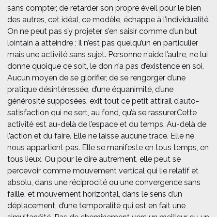
sans compter, de retarder son propre éveil pour le bien
des autres, cet idéal, ce modèle, échappe à l’individualité.
On ne peut pas s’y projeter, s’en saisir comme d’un but
lointain à atteindre ; il n’est pas quelqu’un en particulier
mais une activité sans sujet. Personne n’aide l’autre, ne lui
donne quoique ce soit, le don n’a pas d’existence en soi.
Aucun moyen de se glorifier, de se rengorger d’une
pratique désintéressée, d’une équanimité, d’une
générosité supposées, exit tout ce petit attirail d’auto-
satisfaction qui ne sert, au fond, qu’à se rassurer.
Cette
activité est au-delà de l’espace et du temps. Au-delà de
l’action et du faire. Elle ne laisse aucune trace. Elle ne
nous appartient pas. Elle se manifeste en tous temps, en
tous lieux. Ou pour le dire autrement, elle peut se
percevoir comme mouvement vertical qui lie relatif et
absolu, dans une réciprocité ou une convergence sans
faille, et mouvement horizontal, dans le sens d’un
déplacement, d’une temporalité qui est en fait une