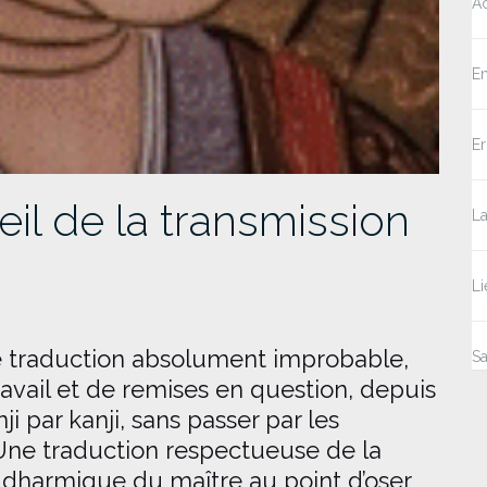
Ac
E
E
il de la transmission
La
Li
e traduction absolument improbable,
Sa
avail et de remises en question, depuis
ji par kanji, sans passer par les
. Une traduction respectueuse de la
on dharmique du maître au point d’oser