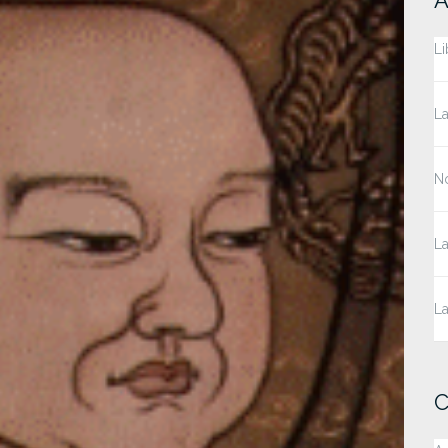
Li
La
No
La
La
C