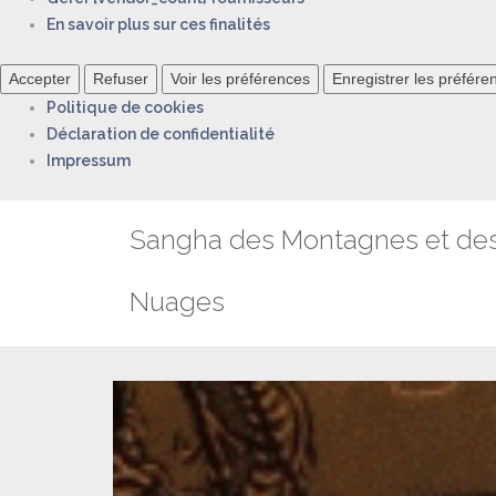
En savoir plus sur ces finalités
Accepter
Refuser
Voir les préférences
Enregistrer les préfére
Politique de cookies
Déclaration de confidentialité
Impressum
Aller
Sangha des Montagnes et de
au
contenu
Nuages